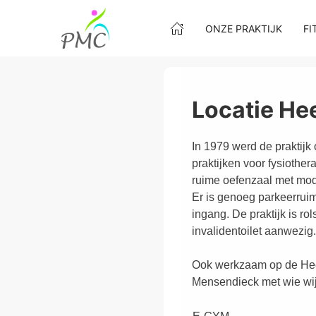
ONZE PRAKTIJK
FI
Locatie H
In 1979 werd de praktijk
praktijken voor fysiothe
ruime oefenzaal met mod
Er is genoeg parkeerruim
ingang. De praktijk is ro
invalidentoilet aanwezi
Ook werkzaam op de Heem
Mensendieck met wie w